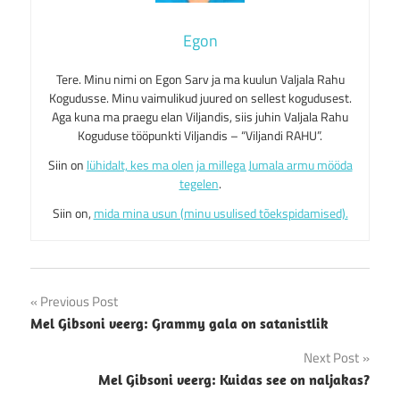
Egon
Tere. Minu nimi on Egon Sarv ja ma kuulun Valjala Rahu
Kogudusse. Minu vaimulikud juured on sellest kogudusest.
Aga kuna ma praegu elan Viljandis, siis juhin Valjala Rahu
Koguduse tööpunkti Viljandis – “Viljandi RAHU”.
Siin on
lühidalt, kes ma olen ja millega Jumala armu mööda
tegelen
.
Siin on,
mida mina usun (minu usulised tõekspidamised).
Post
Previous Post
Mel Gibsoni veerg: Grammy gala on satanistlik
navigation
Next Post
Mel Gibsoni veerg: Kuidas see on naljakas?