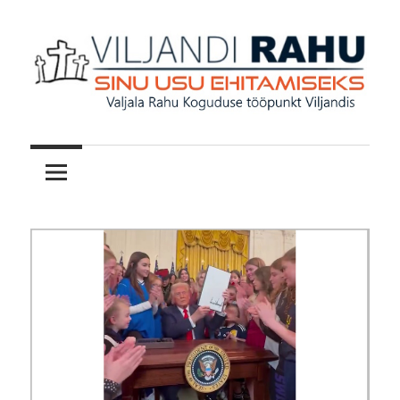
Skip
to
content
Valjala
Viljandi
Rahu
Koguduse
Rahu
teenistused
Viljandis