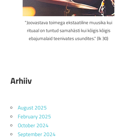
"Joovastava toimega ekstaatiline muusika kui
rituaal on tuntud samahästi kui kõigis kõigis
ebajumalaid teenivates usundites." (lk 30)
Arhiiv
August 2025
February 2025
October 2024
September 2024