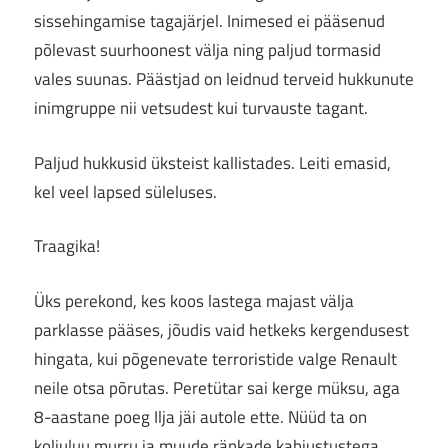
sissehingamise tagajärjel. Inimesed ei pääsenud
põlevast suurhoonest välja ning paljud tormasid
vales suunas. Päästjad on leidnud terveid hukkunute
inimgruppe nii vetsudest kui turvauste tagant.
Paljud hukkusid üksteist kallistades. Leiti emasid,
kel veel lapsed süleluses.
Traagika!
Üks perekond, kes koos lastega majast välja
parklasse pääses, jõudis vaid hetkeks kergendusest
hingata, kui põgenevate terroristide valge Renault
neile otsa põrutas. Peretütar sai kerge müksu, aga
8-aastane poeg Ilja jäi autole ette. Nüüd ta on
koljuluu murru ja muude ränkade kahjustustega