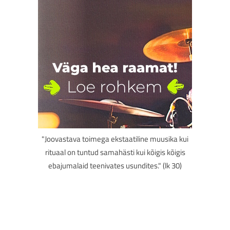
"Joovastava toimega ekstaatiline muusika kui
rituaal on tuntud samahästi kui kõigis kõigis
ebajumalaid teenivates usundites." (lk 30)