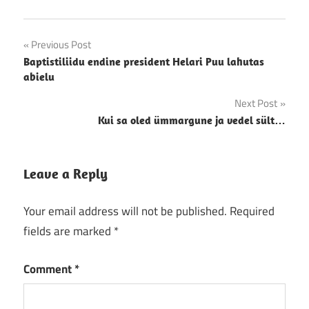
Post
Previous Post
Baptistiliidu endine president Helari Puu lahutas
navigation
abielu
Next Post
Kui sa oled ümmargune ja vedel sült…
Leave a Reply
Your email address will not be published.
Required
fields are marked
*
Comment
*