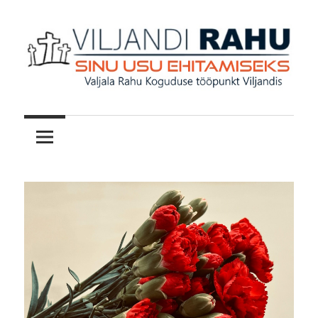
Skip
to
content
Valjala
Viljandi
Rahu
Koguduse
Rahu
teenistused
Viljandis