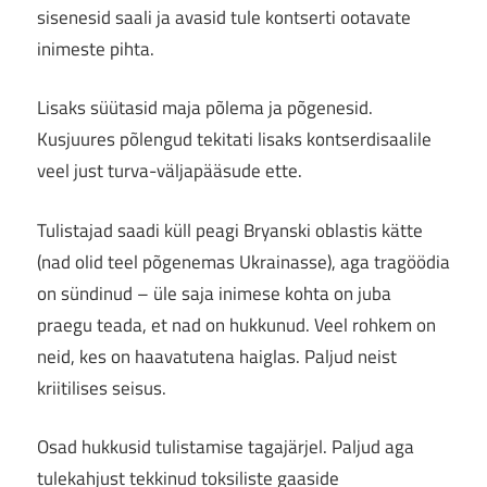
sisenesid saali ja avasid tule kontserti ootavate
inimeste pihta.
Lisaks süütasid maja põlema ja põgenesid.
Kusjuures põlengud tekitati lisaks kontserdisaalile
veel just turva-väljapääsude ette.
Tulistajad saadi küll peagi Bryanski oblastis kätte
(nad olid teel põgenemas Ukrainasse), aga tragöödia
on sündinud – üle saja inimese kohta on juba
praegu teada, et nad on hukkunud. Veel rohkem on
neid, kes on haavatutena haiglas. Paljud neist
kriitilises seisus.
Osad hukkusid tulistamise tagajärjel. Paljud aga
tulekahjust tekkinud toksiliste gaaside