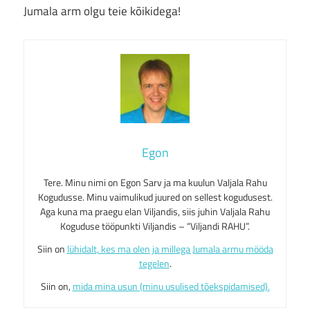
Jumala arm olgu teie kõikidega!
Egon
Tere. Minu nimi on Egon Sarv ja ma kuulun Valjala Rahu
Kogudusse. Minu vaimulikud juured on sellest kogudusest.
Aga kuna ma praegu elan Viljandis, siis juhin Valjala Rahu
Koguduse tööpunkti Viljandis – “Viljandi RAHU”.
Siin on
lühidalt, kes ma olen ja millega Jumala armu mööda
tegelen
.
Siin on,
mida mina usun (minu usulised tõekspidamised).