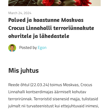
March 24, 2024
Uudised
Palved ja kaastunne Moskvas
Crocus Linnahalli terroriünnakute
ohvritele ja lähedastele
Posted by
Egon
Mis juhtus
Reede õhtul (22.03.24) toimus Moskvas, Crocus
Linnahalli kontserdimajas äärmiselt kohutav
terrorirünnak. Terroristid sisenesid majja, tulistasid
julmalt nii turvateenistust kui ettejuhtuvaid inimesi,