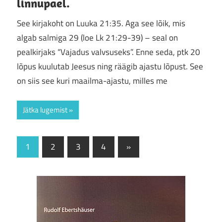
linnupael.
See kirjakoht on Luuka 21:35. Aga see lõik, mis
algab salmiga 29 (loe Lk 21:29-39) – seal on
pealkirjaks “Vajadus valvsuseks”. Enne seda, ptk 20
lõpus kuulutab Jeesus ning räägib ajastu lõpust. See
on siis see kuri maailma-ajastu, milles me
Jätka lugemist
Posts
Next
1
2
3
4
»
Posts
pagination