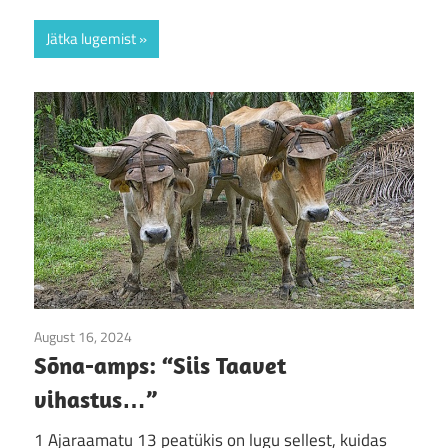
Jätka lugemist
August 16, 2024
Jumala sõna
/
Sõna-amps
Sõna-amps: “Siis Taavet
vihastus…”
1 Ajaraamatu 13 peatükis on lugu sellest, kuidas