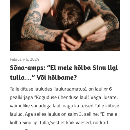
February 6, 2024
Jumala sõna
/
Sõna-amps
Sõna-amps: “Ei meie kõlba Sinu ligi
tulla…” Või kõlbame?
Tallekiituse lauludes (lauluraamatus), on laul nr 6
pealkirjaga “Koguduse ühenduse laul”. Väga ilusate,
vaimulike sõnadega laul, nagu ka teised Talle kiituse
laulud. Aga selles laulus on salm 3. selline: “Ei meie
kõlba Sinu ligi tulla,Sest et kõik vaesed, nõdrad