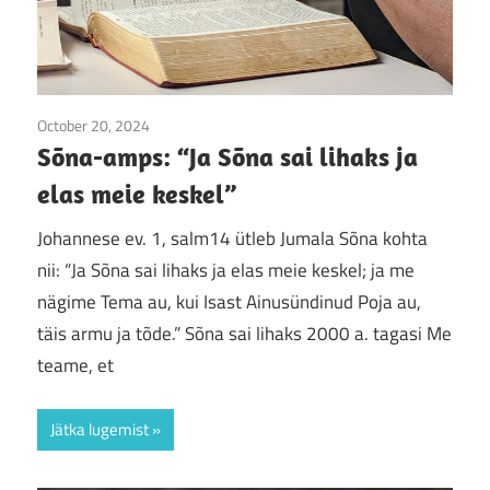
October 20, 2024
Sõna-amps
Sõna-amps: “Ja Sõna sai lihaks ja
elas meie keskel”
Johannese ev. 1, salm14 ütleb Jumala Sõna kohta
nii: “Ja Sõna sai lihaks ja elas meie keskel; ja me
nägime Tema au, kui Isast Ainusündinud Poja au,
täis armu ja tõde.” Sõna sai lihaks 2000 a. tagasi Me
teame, et
Jätka lugemist