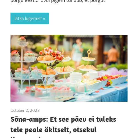
põrgu eest… …Või pigem tundub, et põrgut
Jätka lugemist
October 2, 2023
Jumala sõna
/
Sõna-amps
Sõna-amps: Et see päev ei tuleks
teie peale äkitselt, otsekui