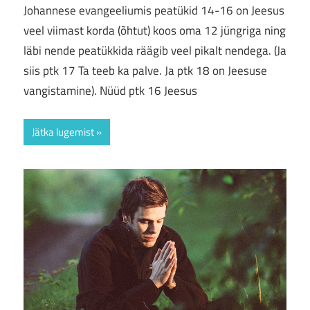
Johannese evangeeliumis peatükid 14-16 on Jeesus
veel viimast korda (õhtut) koos oma 12 jüngriga ning
läbi nende peatükkida räägib veel pikalt nendega. (Ja
siis ptk 17 Ta teeb ka palve. Ja ptk 18 on Jeesuse
vangistamine). Nüüd ptk 16 Jeesus
Jätka lugemist