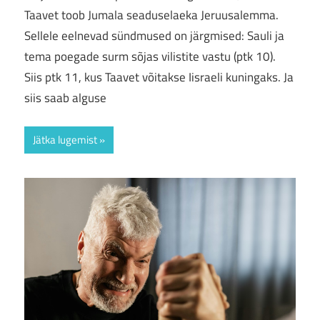
Taavet toob Jumala seaduselaeka Jeruusalemma.
Sellele eelnevad sündmused on järgmised: Sauli ja
tema poegade surm sõjas vilistite vastu (ptk 10).
Siis ptk 11, kus Taavet võitakse Iisraeli kuningaks. Ja
siis saab alguse
Jätka lugemist