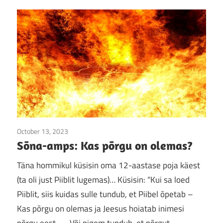
October 13, 2023
Jumala sõna
/
Sõna-amps
Sõna-amps: Kas põrgu on olemas?
Täna hommikul küsisin oma 12-aastase poja käest
(ta oli just Piiblit lugemas)… Küsisin: “Kui sa loed
Piiblit, siis kuidas sulle tundub, et Piibel õpetab –
Kas põrgu on olemas ja Jeesus hoiatab inimesi