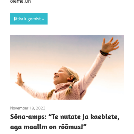
oleme,Oh
Jätka lugemist
November 19, 2023
Sõna-amps
Sõna-amps: “Te nutate ja kaeblete,
aga maailm on rõõmus!”