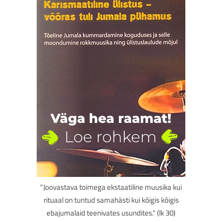
"Joovastava toimega ekstaatiline muusika kui
rituaal on tuntud samahästi kui kõigis kõigis
ebajumalaid teenivates usundites." (lk 30)