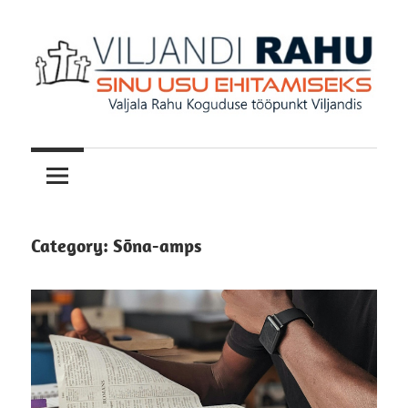
Skip
to
content
Valjala
Viljandi
Rahu
Koguduse
Rahu
teenistused
Viljandis
Category:
Sõna-amps