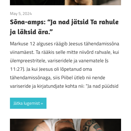
May 5, 2024
Jumala sõna
/
Sõna-amps
Sõna-amps: “Ja nad jätsid Ta rahule
ja läksid ära.”
Markuse 12 alguses räägib Jeesus tähendamissõna
viinamäest. Ta rääkis selle mitte niivõrd rahvale, kui
ülempreestritele, variseridele ja vanematele (s
11:27). Ja kui Jeesus oli lõpetanud oma
tähendamissõnaga, siis Piibel ütleb nii nende
variseride ja kirjatundjate kohta nii: “Ja nad püüdsid
Jätka lugemist