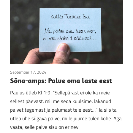
September 17, 2024
Jumala sõna
/
Sõna-amps
Sõna-amps: Palve oma laste eest
Paulus ütleb Kl 1:9: “Sellepärast ei ole ka meie
sellest päevast, mil me seda kuulsime, lakanud
palvet tegemast ja palumast teie eest…” Ja siis ta
ütleb ühe sügava palve, mille juurde tulen kohe. Aga
vaata, selle palve sisu on erinev