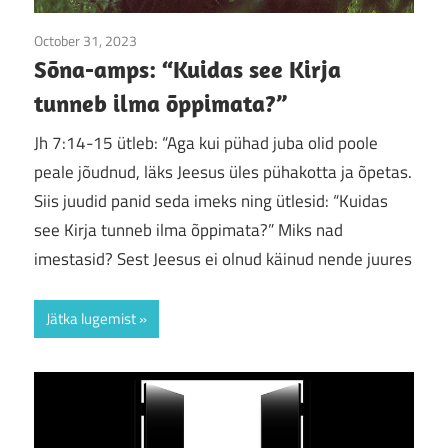
October 31, 2023
Sõna-amps
Sõna-amps: “Kuidas see Kirja
tunneb ilma õppimata?”
Jh 7:14-15 ütleb: “Aga kui pühad juba olid poole
peale jõudnud, läks Jeesus üles pühakotta ja õpetas.
Siis juudid panid seda imeks ning ütlesid: “Kuidas
see Kirja tunneb ilma õppimata?” Miks nad
imestasid? Sest Jeesus ei olnud käinud nende juures
Jätka lugemist