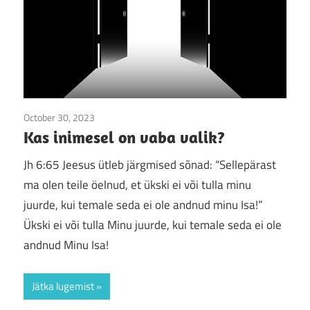
October 30, 2023
Jumala sõna
/
Sõna-amps
Kas inimesel on vaba valik?
Jh 6:65 Jeesus ütleb järgmised sõnad: “Sellepärast
ma olen teile öelnud, et ükski ei või tulla minu
juurde, kui temale seda ei ole andnud minu Isa!”
Ükski ei või tulla Minu juurde, kui temale seda ei ole
andnud Minu Isa!
Jätka lugemist